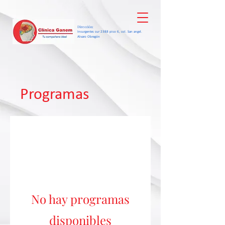
Dirección:
Insurgentes sur 2388 piso 6, col. San angel.
Alvaro Obregón
Programas
No hay programas
disponibles