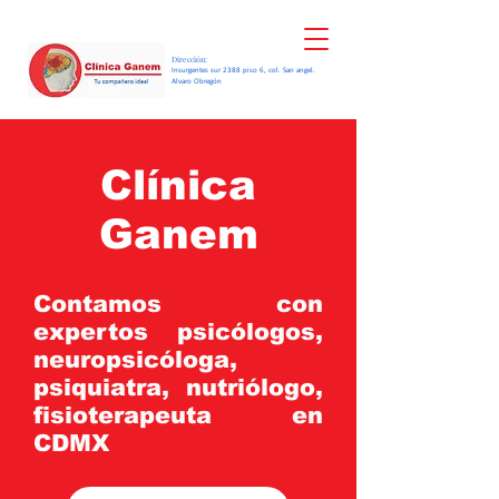
Dirección:
Insurgentes sur 2388 piso 6, col. San angel.
Alvaro Obregón
Clínica
Ganem
Contamos con
expertos psicólogos,
neuropsicóloga,
psiquiatra, nutriólogo,
fisioterapeuta
en
CDMX