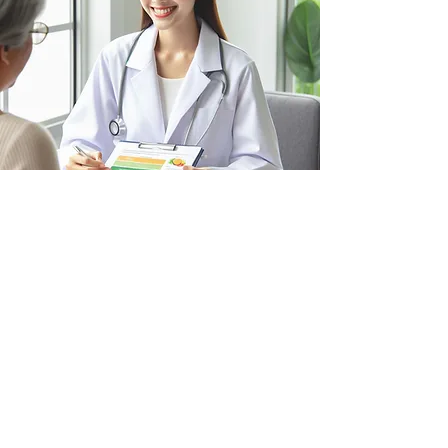
Consulta Nutricional
Nuestros nutriólogo ofrece asesoramiento
nutricional personalizado para promover una
alimentación saludable y un estilo de vida
equilibrado.
Reservar