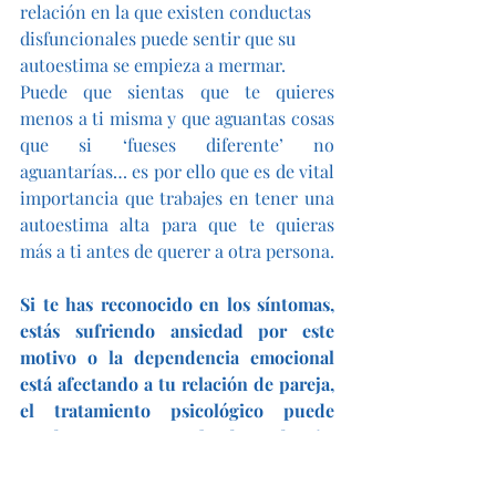
relación en la que existen conductas 
disfuncionales puede sentir que su 
autoestima se empieza a mermar.
Puede que sientas que te quieres 
menos a ti misma y que aguantas cosas 
que si ‘fueses diferente’ no 
aguantarías… es por ello que es de vital 
importancia que trabajes en tener una 
autoestima alta para que te quieras 
más a ti antes de querer a otra persona.
Si te has reconocido en los síntomas, 
estás sufriendo ansiedad por este 
motivo o la dependencia emocional 
está afectando a tu relación de pareja, 
el tratamiento psicológico puede 
ayudarte a superar la dependencia, 
mejorar tu autoestima y recuperar tu 
libertad.