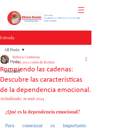
Dirección:
Insurgentes sur 2388 piso 6, col. San angel.
Alvaro Obregón
Entrada
All Posts
Rebeca Contreras
All Posts
2 sept 2023
3 min de lectura
Rompiendo las cadenas:
ansiedad
Descubre las características
de la dependencia emocional.
Actualizado:
16 sept 2024
¿Qué es la dependencia emocional?
Para comenzar es importante 